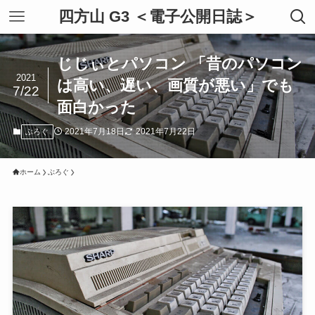
四方山 G3 ＜電子公開日誌＞
じじぃとパソコン 「昔のパソコン
2021
は高い、遅い、画質が悪い」でも
7/22
面白かった
2021年7月18日
2021年7月22日
ぶろぐ
ホーム
ぶろぐ