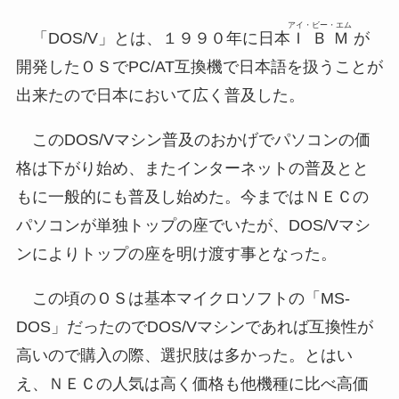
アイ・ビー・エム
「DOS/V」とは、１９９０年に日本
ＩＢＭ
が
開発したＯＳでPC/AT互換機で日本語を扱うことが
出来たので日本において広く普及した。
このDOS/Vマシン普及のおかげでパソコンの価
格は下がり始め、またインターネットの普及とと
もに一般的にも普及し始めた。今まではＮＥＣの
パソコンが単独トップの座でいたが、DOS/Vマシ
ンによりトップの座を明け渡す事となった。
この頃のＯＳは基本マイクロソフトの「MS-
DOS」だったのでDOS/Vマシンであれば互換性が
高いので購入の際、選択肢は多かった。とはい
え、ＮＥＣの人気は高く価格も他機種に比べ高価